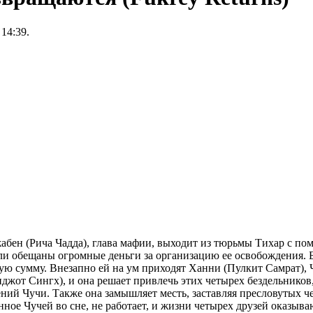
 14:39.
бен (Рича Чадда), глава мафии, выходит из тюрьмы Тихар с по
и обещаны огромные деньги за организацию ее освобождения. Бхо
шую сумму. Внезапно ей на ум приходят Ханни (Пулкит Самрат),
джот Сингх), и она решает привлечь этих четырех бездельников
ний Чучи. Также она замышляет месть, заставляя пресловутых ч
нное Чучей во сне, не работает, и жизни четырех друзей оказыв