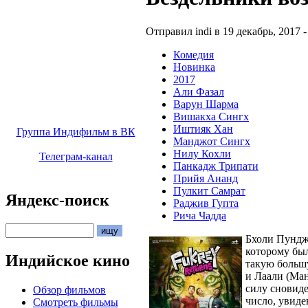
Отправил indi в 19 декабрь, 2017 -
Комедия
Новинка
2017
Али Фазал
Варун Шарма
Вишакха Сингх
Иштияк Хан
Группа Индифильм в ВК
Манджот Сингх
Нилу Кохли
Телеграм-канал
Панкадж Трипати
Прийя Ананд
Пулкит Самрат
Яндекс-поиск
Раджив Гупта
Рича Чадда
Бхоли Пунджа
которому был
Индийское кино
такую ​​боль
и Лаали (Ман
силу сновиде
Обзор фильмов
число, увиде
Смотреть фильмы