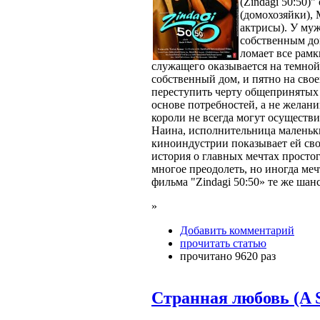
(Zindagi 50:50)"
(домохозяйки),
актрисы). У муж
собственным до
ломает все рам
служащего оказывается на темной 
собственный дом, и пятно на свое
переступить черту общепринятых н
основе потребностей, а не желани
короли не всегда могут осуществ
Наина, исполнительница маленьки
киноиндустрии показывает ей свою
история о главных мечтах просто
многое преодолеть, но иногда меч
фильма "Zindagi 50:50» те же шан
»
Добавить комментарий
прочитать статью
прочитано 9620 раз
Странная любовь (A S