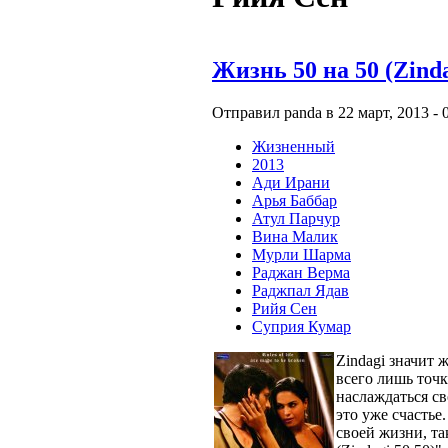
Жизнь 50 на 50 (Zinda
Отправил panda в 22 март, 2013 - 0
Жизненный
2013
Ади Ирани
Арья Баббар
Атул Парчур
Вина Малик
Мурли Шарма
Раджан Верма
Раджпал Ядав
Рийя Сен
Суприя Кумар
Zindagi значит ж
всего лишь точк
наслаждаться св
это уже счастье
своей жизни, та