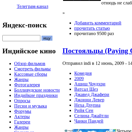
отнюдь не слаб
Телеграм-канал
»
Добавить комментарий
Яндекс-поиск
прочитать статью
прочитано 9500 раз
Постояльцы (Paying G
Индийское кино
Отправил indi в 12 июнь, 2009 - 14
Обзор фильмов
Смотреть фильмы
Комедия
Кассовые сборы
2009
Жанры
Ашиш Чоудхри
Фотогалерея
Ватсал Шез
Болливудские новости
Джавед Джафери
Индийкие праздники
Джонни Левер
Опросы
Неха Дхупиа
Песни и музыка
Рийя Сен
Форумы
Селина Джайтли
Актеры
Чанки Пандей
Галереи
Жанры
Четыре