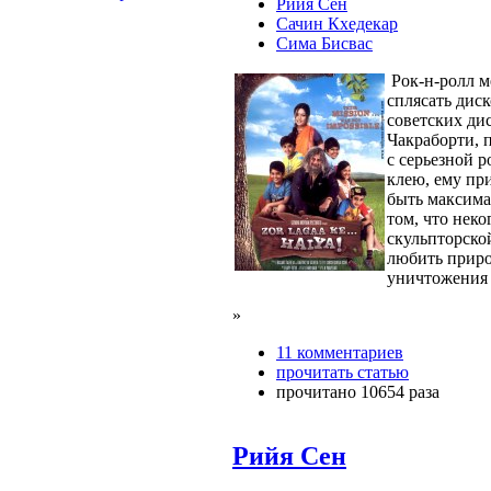
Рийя Сен
Сачин Кхедекар
Сима Бисвас
Рок-н-ролл м
сплясать дис
советских ди
Чакраборти, 
с серьезной 
клею, ему пр
быть максима
том, что неко
скульпторско
любить природ
уничтожения
»
11 комментариев
прочитать статью
прочитано 10654 раза
Рийя Сен