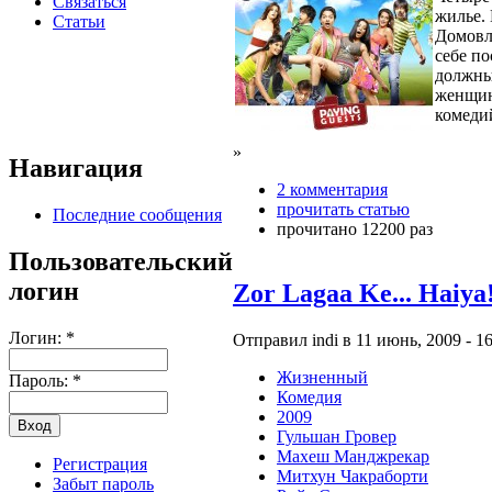
Связаться
жилье.
Статьи
Домовл
себе по
должны
женщин
комеди
»
Навигация
2 комментария
прочитать статью
Последние сообщения
прочитано 12200 раз
Пользовательский
логин
Zor Lagaa Ke... Haiya
Логин:
*
Отправил indi в 11 июнь, 2009 - 16
Жизненный
Пароль:
*
Комедия
2009
Гульшан Гровер
Махеш Манджрекар
Регистрация
Митхун Чакраборти
Забыт пароль