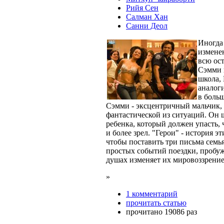
Рийя Сен
Салман Хан
Санни Деол
Иногда
изменен
всю ост
Сэмми и
школа, 
аналог
в больш
Сэмми - эксцентричный мальчик,
фантастической из ситуаций. Он 
ребенка, который должен упасть, 
и более зрел. "Герои" - история 
чтобы поставить три письма семь
простых событий поездки, пробу
душах изменяет их мировоззрение 
»
1 комментарий
прочитать статью
прочитано 19086 раз