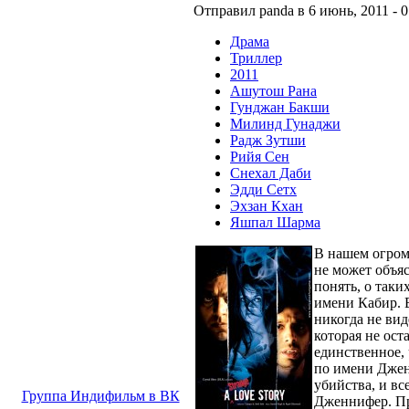
Отправил panda в 6 июнь, 2011 - 0
Драма
Триллер
2011
Ашутош Рана
Гунджан Бакши
Милинд Гунаджи
Радж Зутши
Рийя Сен
Снехал Даби
Эдди Сетх
Эхзан Кхан
Яшпал Шарма
В нашем огром
не может объя
понять, о таки
имени Кабир. В
никогда не вид
которая не ост
единственное,
по имени Джен
убийства, и в
Группа Индифильм в ВК
Дженнифер. Пр