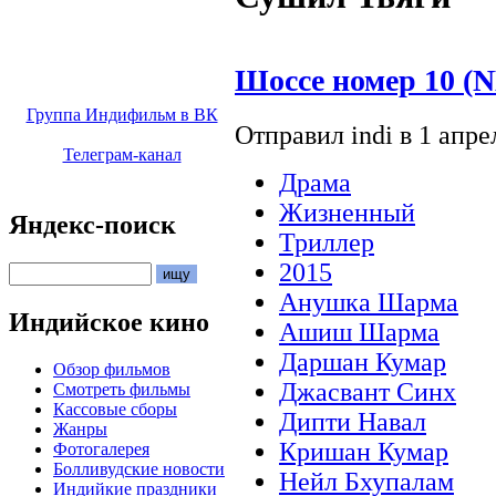
Шоссе номер 10 (
Группа Индифильм в ВК
Отправил indi в 1 апрел
Телеграм-канал
Драма
Жизненный
Яндекс-поиск
Триллер
2015
Анушка Шарма
Индийское кино
Ашиш Шарма
Даршан Кумар
Обзор фильмов
Джасвант Синх
Смотреть фильмы
Кассовые сборы
Дипти Навал
Жанры
Кришан Кумар
Фотогалерея
Болливудские новости
Нейл Бхупалам
Индийкие праздники