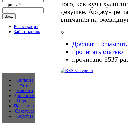
того, как куча хулига
Пароль:
*
девушке. Арджун реша
внимания на очевидную
Регистрация
»
Забыт пароль
Добавить коммент
прочитать статью
прочитано 8537 ра
Фильмы
Фото
Новости
Дневники
Опросы
Праздники
Связаться
Форумы