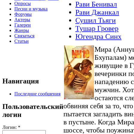
Рави Бенивал
Опросы
Песни и музыка
Рави Джанкал
Форумы
Сушил Тьяги
Актеры
Галереи
Тушар Гровер
Жанры
Югендра Синх
Связаться
Статьи
Мира (Анну
Бхупалам) м
живущие в Г
вечеринки п
Навигация
нападению с
мужчин. Хотя
Последние сообщения
остаются сл
обвиняя себя за то, чт
Пользовательский
пытается загладить ви
логин
в пустыне. Когда Мир
Логин:
*
шоссе, чтобы поужинат