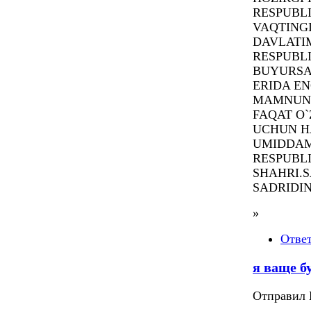
RESPUBL
VAQTING
DAVLATIM
RESPUBLI
BUYURSA
ERIDA EN
MAMNUN 
FAQAT O`
UCHUN H
UMIDDAMA
RESPUBL
SHAHRI.
SADRIDI
»
Отве
я ваще б
Отправил П