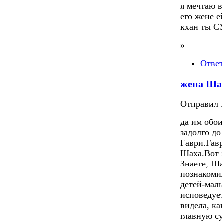
я мечтаю в
его жене 
кхан ты СУ
»
Отве
жена Ша
Отправил П
да им обои
задолго до
Гаври.Гав
Шаха.Вот 
Знаете, Ша
познакоми
детей-мал
исповедуе
видела, ка
главную с