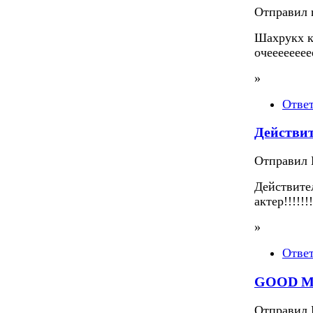
Отправил m
Шахрукх к
очееееее
»
Отве
Действи
Отправил П
Действите
актер!!!!!!!!
»
Отве
GOOD M
Отправил 