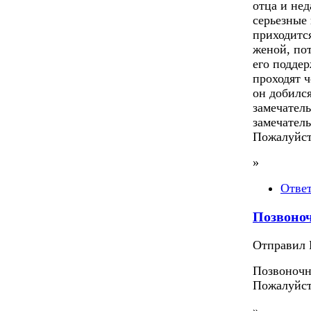
отца и нед
серьезные
приходится
женой, пот
его поддер
проходят 
он добилс
замечатель
замечател
Пожалуйст
»
Отве
Позвоно
Отправил П
Позвоночн
Пожалуйст
»