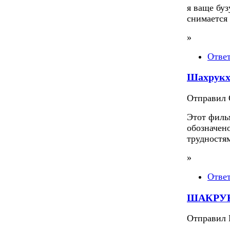
я ваще бу
снимается
»
Отве
Шахрук
Отправил O
Этот филь
обозначено
трудностям
»
Отве
ШАКРУ
Отправил П