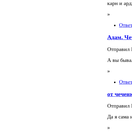
карн и ар
»
Отве
Адам. Че
Отправил П
А вы быва
»
Отве
от чечен
Отправил П
Да я сама
»