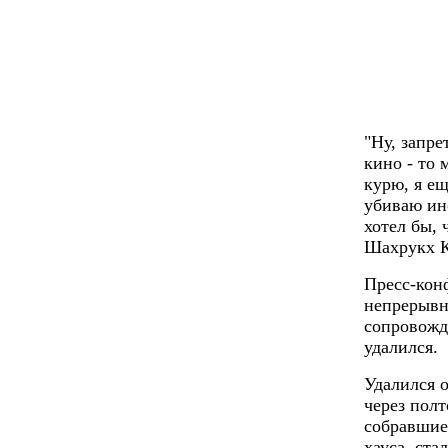
"Ну, запре
кино - то 
курю, я ещ
убиваю ино
хотел бы, 
Шахрукх К
Пресс-кон
непрерывн
сопровожд
удалился.
Удалился о
через пол
собравшие
хауса, ста