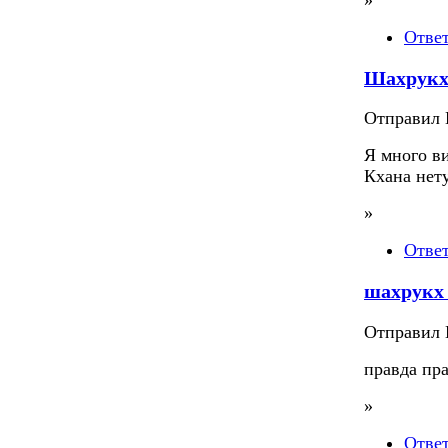
Отве
Шахрукх
Отправил П
Я много в
Кхана нету
»
Отве
шахрукх
Отправил П
правда пр
»
Отве