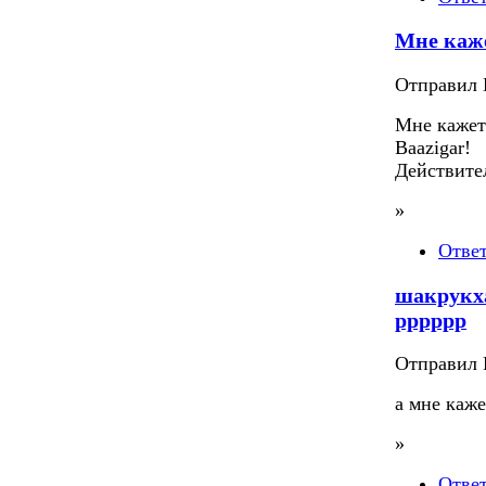
Мне каж
Отправил П
Мне кажет
Baazigar!
Действите
»
Отве
шакрукха
рррррр
Отправил П
а мне каже
»
Отве