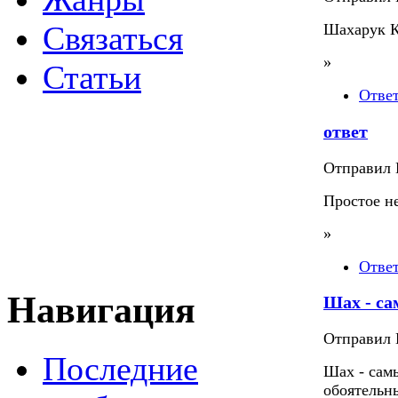
Связаться
Шахарук К
»
Статьи
Отве
ответ
Отправил П
Простое н
»
Отве
Навигация
Шах - с
Отправил П
Последние
Шах - сам
обоятельны