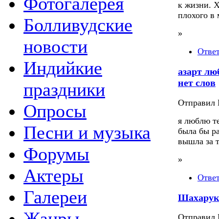
Фотогалерея
к жизни. Х
плохого в 
Болливудские
»
новости
Отве
Индийкие
азарт лю
нет слов
праздники
Отправил П
Опросы
я люблю т
Песни и музыка
была бы ра
вышла за 
Форумы
»
Актеры
Отве
Галереи
Шахарук
Жанры
Отправил П