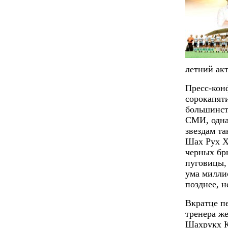
летний ак
Пресс-конф
сорокапят
большинст
СМИ, одна
звездам та
Шах Рух Х
черных бр
пуговицы, 
ума милли
позднее, 
Вкратце пе
тренера ж
Шахрукх К