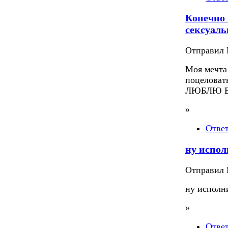
Конечно 
сексуаль
Отправил П
Моя мечта 
поцеловат
ЛЮБЛЮ Е
»
Отве
ну испол
Отправил П
ну исполни
»
Отве