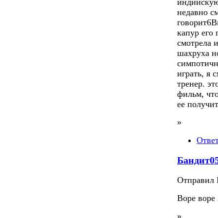
индийскую
недавно с
говорит6Вп
капур его 
смотрела и
шахруха но
симпотичн
играть, я 
тренер. э
фильм, чт
ее получит
»
Отве
Бандит0
Отправил П
Воре воре
»