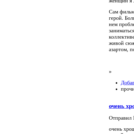
женщин я л
Сам фильм
герой. Бо
нем пробл
заниматьс
коллектив
живой сюж
азартом, 
»
Доба
прочи
очень х
Отправил П
очень хро