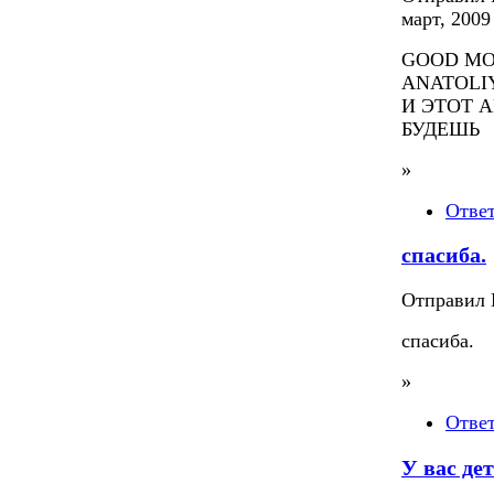
март, 2009 
GOOD MO
ANATOLI
И ЭТОТ 
БУДЕШЬ
»
Отве
спасиба.
Отправил П
спасиба.
»
Отве
У вас дет