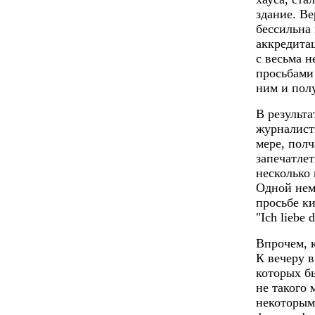
здание. Ве
бессильна
аккредита
с весьма 
просьбами
ним и пол
В результ
журналист
мере, пол
запечатле
несколько 
Одной нем
просьбе к
"Ich liebe 
Впрочем, 
К вечеру в
которых б
не такого 
некоторым