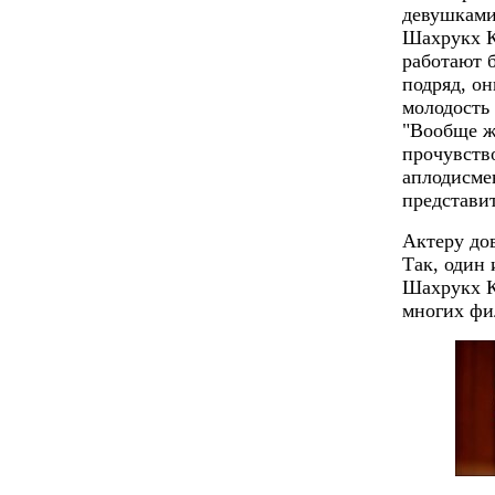
девушками,
Шахрукх К
работают б
подряд, он
молодость 
"Вообще ж
прочувств
аплодисме
представи
Актеру дов
Так, один 
Шахрукх К
многих фи