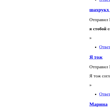
шахрукх
Отправил П
я стобой
»
Отве
Я тож
Отправил П
Я тож согл
»
Отве
Марина