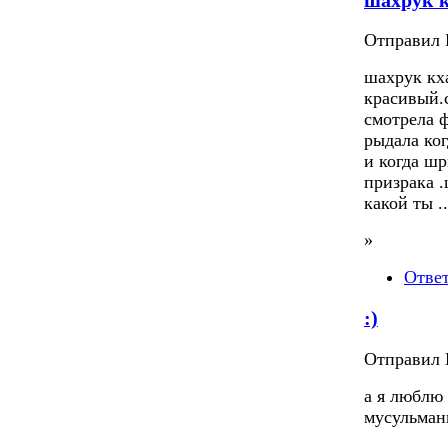
Отправил П
шахрук кх
красивый.
смотрела 
рыдала ког
и когда шр
призрака .
какой ты .
»
Отве
:)
Отправил П
а я люблю 
мусульман