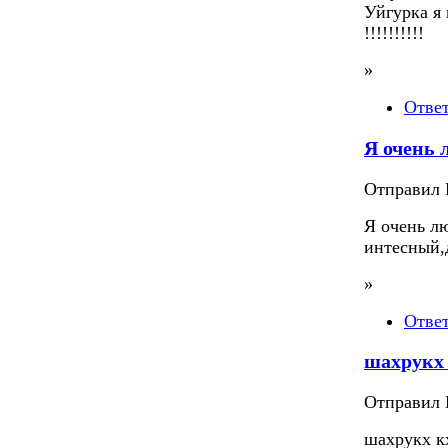
Уйгурка я
!!!!!!!!!!
»
Отве
Я очень
Отправил П
Я очень л
интесный,
»
Отве
шахрукх 
Отправил П
шахрукх к