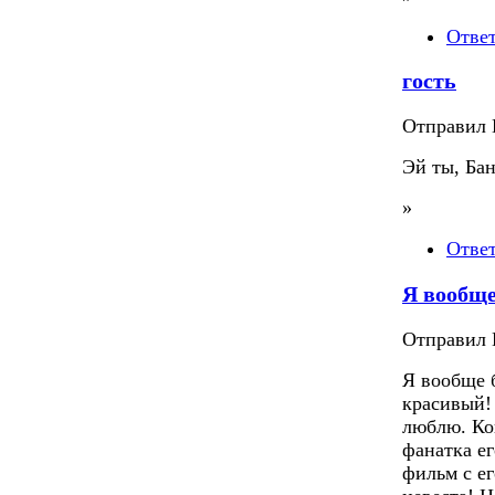
Отве
гость
Отправил П
Эй ты, Бан
»
Отве
Я вообще
Отправил П
Я вообще 
красивый! 
люблю. Ко
фанатка е
фильм с е