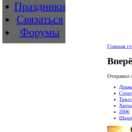
Праздники
Связаться
Форумы
Главная с
Вперё
Отправил i
Драм
Спор
Трил
Хиты
2006
Шахр