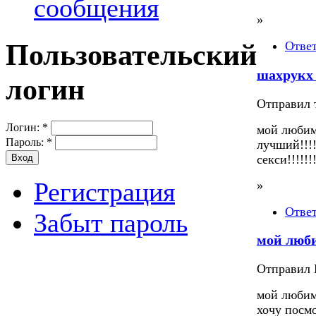
сообщения
»
Пользовательский
Отве
шахрукх
логин
Отправил т
Логин:
*
мой любим
Пароль:
*
лучший!!!!!!
секси!!!!!!
Регистрация
»
Отве
Забыт пароль
мой люб
Отправил П
мой любим
хочу посм