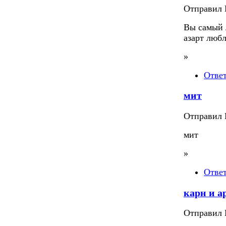
Отправил П
Вы самый 
азарт люб
»
Отве
мит
Отправил П
мит
»
Отве
карн и а
Отправил П