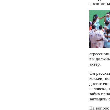
воспомина
агрессивн
вы должны 
актер.
Он рассказ
хоккей, по
достаточн
человека,
забив пена
загладить 
На вопрос 