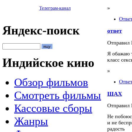
»
Телеграм-канал
Отве
Яндекс-поиск
ответ
Отправил П
Я обажаю 
Индийское кино
класс секс
»
Обзор фильмов
Отве
Смотреть фильмы
ШАХ
Кассовые сборы
Отправил П
Не побоюсь
Жанры
и не беспр
радость