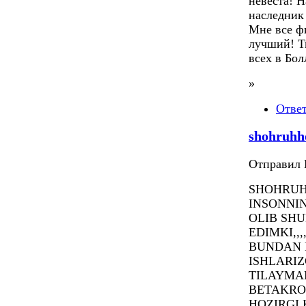
невеста! 
наследник 
Мне все ф
лучший! Т
всех в Бол
»
Отве
shohruhh
Отправил П
SHOHRUH
INSONNI
OLIB SHU
EDIMKI,,
BUNDAN 
ISHLARI
TILAYMAN
BETAKRO
HOZIRGI