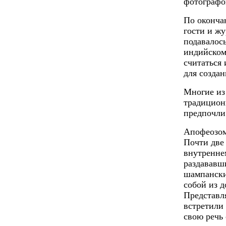
фотографо
По оконча
гости и ж
подавалос
индийском 
считаться
для создан
Многие из
традицион
предпочли
Апофеозом
Почти две
внутренне
раздававши
шампански
собой из 
Представл
встретили
свою речь 