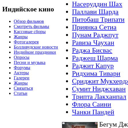
Насеруддин Шах
Индийское кино
Паллави Шарда
Питобаш Трипати
Обзор фильмов
Приянка Сетиа
Смотреть фильмы
Кассовые сборы
Пунам Раджпут
Жанры
Равиза Чаухан
Фотогалерея
Болливудские новости
Раджа Бисвас
Индийкие праздники
Раджеш Шарма
Опросы
Песни и музыка
Раджит Капур
Форумы
Ридхима Тивари
Актеры
Галереи
Сриджит Мукхерд
Жанры
Сумит Ниджхаван
Связаться
Статьи
Трипта Лакханпал
Флора Саини
Чанки Пандей
Бегум Джа