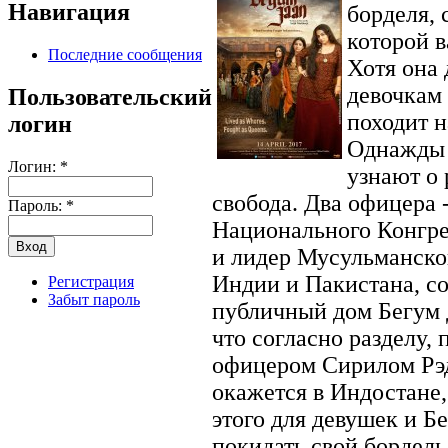
Навигация
борделя, 
которой в
Последние сообщения
Хотя она 
девочкам 
Пользовательский
походит н
логин
Однажды 
Логин:
*
узнают о 
свобода. Два офицера 
Пароль:
*
Национального Конгр
и лидер Мусульманско
Индии и Пакистана, с
Регистрация
Забыт пароль
публичный дом Бегум 
что согласно разделу,
офицером Сирилом Рэд
окажется в Индостане,
этого для девушек и Б
покидать свой бордель,