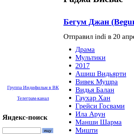
Бегум Джан (Begu
Отправил indi в 20 апре
Драма
Мультики
2017
Ашиш Видьярти
Вивек Мушра
Группа Индифильм в ВК
Видья Балан
Гаухар Хан
Телеграм-канал
Грейси Госвами
Ила Арун
Яндекс-поиск
Манши Шарма
Мишти