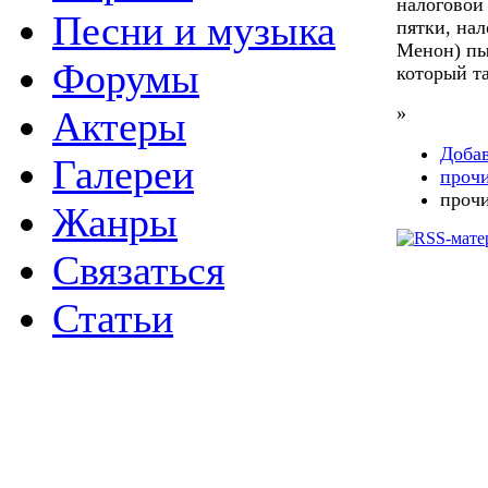
налоговой 
Песни и музыка
пятки, на
Менон) пы
Форумы
который т
»
Актеры
Доба
Галереи
прочи
прочи
Жанры
Связаться
Статьи