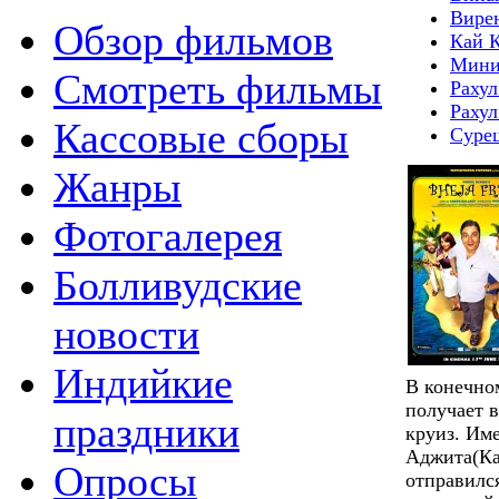
Вире
Обзор фильмов
Кай 
Мини
Смотреть фильмы
Рахул
Рахул
Кассовые сборы
Суре
Жанры
Фотогалерея
Болливудские
новости
Индийкие
В конечно
получает 
праздники
круиз. Име
Аджита(Ка
Опросы
отправилс