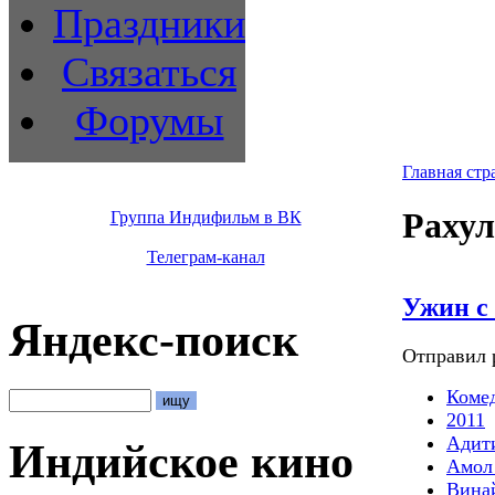
Праздники
Связаться
Форумы
Главная стр
Рахул
Группа Индифильм в ВК
Телеграм-канал
Ужин с 
Яндекс-поиск
Отправил p
Коме
2011
Адит
Индийское кино
Амол
Вина