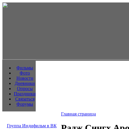
Фильмы
Фото
Новости
Дневники
Опросы
Праздники
Связаться
Форумы
Главная страница
Радж Сингх Ар
Группа Индифильм в ВК