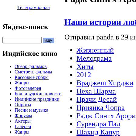
Телеграм-канал
Наши истории любв
Яндекс-поиск
Отправил panda в 29 ию
Жизненный
Индийское кино
Мелодрама
Хиты
Обзор фильмов
Смотреть фильмы
2012
Кассовые сборы
Враджеш Хирджи
Жанры
Фотогалерея
Неха Шарма
Болливудские новости
Прачи Десай
Индийкие праздники
Опросы
Приянка Чопра
Песни и музыка
Радж Сингх Арора
Форумы
Актеры
Сурендра Пал
Галереи
Шахид Капур
Жанры