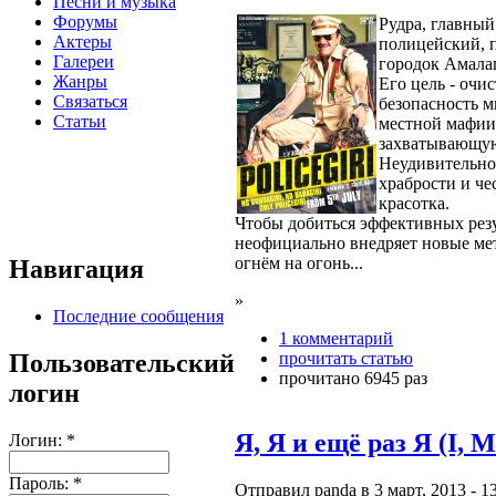
Песни и музыка
Форумы
Рудра, главный
Актеры
полицейский, 
Галереи
городок Амала
Жанры
Его цель - очи
Связаться
безопасность 
Статьи
местной мафии,
захватывающую
Неудивительно,
храбрости и че
красотка.
Чтобы добиться эффективных резу
неофициально внедряет новые ме
огнём на огонь...
Навигация
»
Последние сообщения
1 комментарий
прочитать статью
Пользовательский
прочитано 6945 раз
логин
Я, Я и ещё раз Я (I, 
Логин:
*
Пароль:
*
Отправил panda в 3 март, 2013 - 13