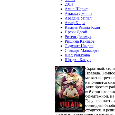
2014
Амна Шариф
Анакха Джоши
Арадана Уппал
Асиф Басра
Камаль Рашид Кхан
Прачи Десай
Ритеш Дешмух
Ришина Кандаре
Сидхант Начдев
Сидхарт Мальхорта
Шад Рандхава
Шрадха Капур
Скрытный, сильн
Пралада. Тёмное
меняет встреча 
наполняется смы
даже бросает раб
всё с чистого ли
безмятежной, н
Гуру начинает о
очевидная безоб
сходится, и реше
реальным нападавшим и каков ег