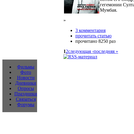
гегемонии Султа
Мумбая.
»
3 комментария
прочитать статью
прочитано 8250 раз
1
2
следующая ›
последняя »
Фильмы
Фото
Новости
Дневники
Опросы
Праздники
Связаться
Форумы