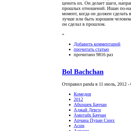
ценить их. Он делает шаги, напр
прошлых отношений. Ишан по-нас
момент, когда он должен сделать 
лучше или быть хорошим человеко
он сделал в прошлом.
»
Добавить комментарий
прочитать статью
прочитано 9816 раз
Bol Bachchan
Отправил panda в 11 июль, 2012 - 
Комедия
2012
Абхишек Баччан
Аджай Девгн
Амитабх Баччан
Арчана Пуран Синх
Асин
Асрани