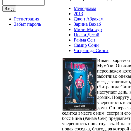
Мелодрама
2013
Джон Абрахам
Регистрация
Зарина Вахаб
Забыт пароль
Мини Матхур
Прачи Десай
Райма Сен
Самир Сони
Читрангда Сингх
Ишан - харизма
Мумбаи. Он жив
персонажем кото
заботливо опека
всегда защищает
(Читрангда Синг
наступает день, 
домик. Подругу 
уверенность в св
дома. Он переезж
селится вместе с ним, сестра и е
босс Бина (Райма Сен) предлагает
уверенность пошатнулась. И на эт
новая соседка, благодаря которо