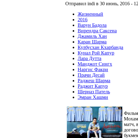
Отправил indi в 30 июнь, 2016 - 12
Жизненный
2016
Варун Бадола
Вирендра Саксена
Джамиль Хан
Каран Шарма
Кулбусхан Кхарбанда
Кунал Рой Капур
Лара Дутта
Манджот Сингх
Наргис Факри
Прачи Десай
Раджеш Шарма
Раджит Капур
Шерназ Патель
Эмран Хашми
Фильм 
Мохам
матч, 
догово
букмек