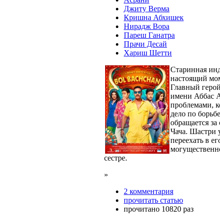
Джиту Верма
Кришна Абхишек
Нирадж Вора
Пареш Ганатра
Прачи Десай
Хариш Шетти
Старинная инд
настоящий мом
Главный герой
имени Аббас А
проблемами, к
дело по борьбе
обращается за
Чача. Шастри 
переехать в ег
могущественно
сестре.
»
2 комментария
прочитать статью
прочитано 10820 раз