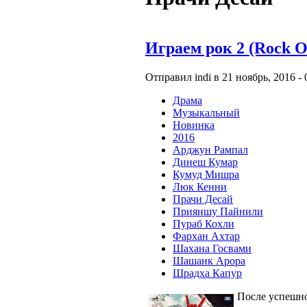
Играем рок 2 (Rock O
Отправил indi в 21 ноябрь, 2016 - 
Драма
Музыкальный
Новинка
2016
Арджун Рампал
Динеш Кумар
Кумуд Мишра
Люк Кенни
Прачи Десай
Прияншу Пайнили
Пураб Кохли
Фархан Ахтар
Шахана Госвами
Шашанк Арора
Шрадха Капур
После успешн