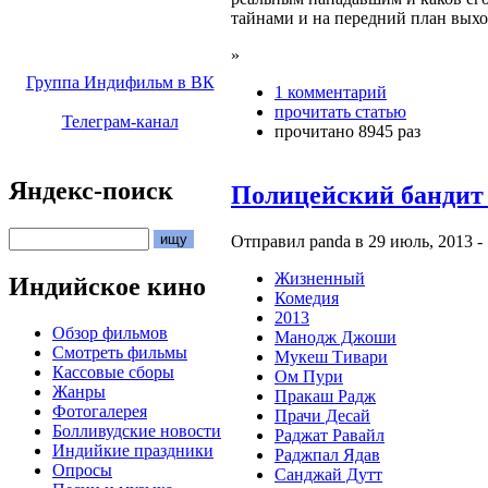
тайнами и на передний план выхо
»
Группа Индифильм в ВК
1 комментарий
прочитать статью
Телеграм-канал
прочитано 8945 раз
Яндекс-поиск
Полицейский бандит (
Отправил panda в 29 июль, 2013 - 
Жизненный
Индийское кино
Комедия
2013
Обзор фильмов
Манодж Джоши
Смотреть фильмы
Мукеш Тивари
Кассовые сборы
Ом Пури
Жанры
Пракаш Радж
Фотогалерея
Прачи Десай
Болливудские новости
Раджат Равайл
Индийкие праздники
Раджпал Ядав
Опросы
Санджай Дутт