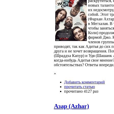
раскрутиться,
новых таланто
их недосмотру
собой. Этот т
(Фархан Ахтар
в Мегхалая. В
чтобы занятьс
Коли) продолж
фирмой Джо. 
членов группы
приводят, так как Адитья до сих 
друга и не хочет возвращения. П
(Шраддха Капур) и Удя (Шашанк 
когда-нибудь Адитья свое мнение
обстоятельствах? Ответы впереди
»
Добавить комментарий
прочитать статью
прочитано 4127 раз
Азар (Azhar)