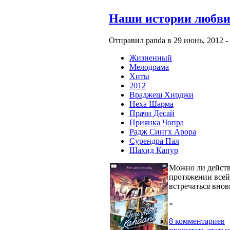
Наши истории любви 
Отправил panda в 29 июнь, 2012 - 
Жизненный
Мелодрама
Хиты
2012
Враджеш Хирджи
Неха Шарма
Прачи Десай
Приянка Чопра
Радж Сингх Арора
Сурендра Пал
Шахид Капур
Можно ли действ
протяжении всей 
встречаться вно
»
8 комментариев