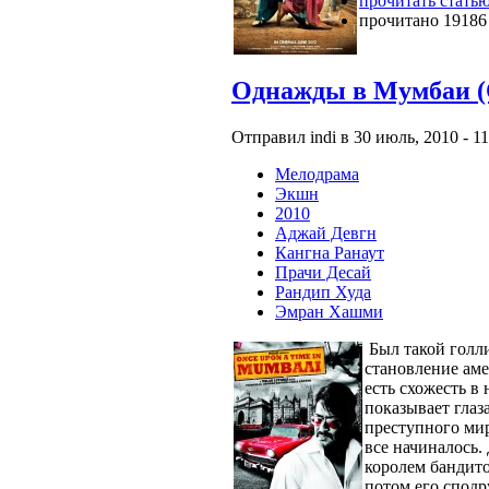
прочитать стать
прочитано 19186
Однажды в Мумбаи (O
Отправил indi в 30 июль, 2010 - 11
Мелодрама
Экшн
2010
Аджай Девгн
Кангна Ранаут
Прачи Десай
Рандип Худа
Эмран Хашми
Был такой голл
становление аме
есть схожесть 
показывает глаз
преступного мир
все начиналось.
королем бандито
потом его спод