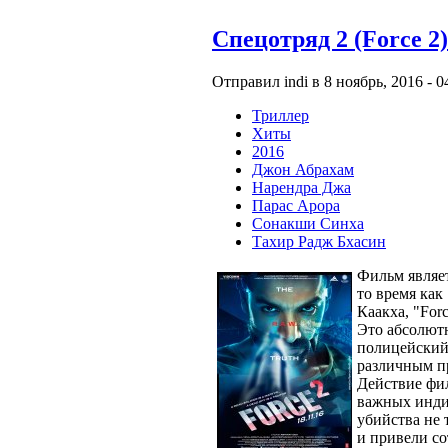
Спецотряд 2 (Force 2)
Отправил indi в 8 ноябрь, 2016 - 0
Триллер
Хиты
2016
Джон Абрахам
Нарендра Джа
Парас Арора
Сонакши Синха
Тахир Радж Бхасин
Фильм являе
то время как
Каакха, "For
Это абсолютн
полицейский 
различным п
Действие фил
важных инди
убийства не 
и привели со