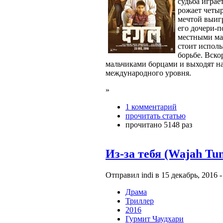
судьба играе
рожает четыр
мечтой выигр
его дочери-п
местными ма
стоит исполь
борьбе. Вско
мальчиками борцами и выходят на
международного уровня.
»
1 комментарий
прочитать статью
прочитано 5148 раз
Из-за тебя (Wajah Tu
Отправил indi в 15 декабрь, 2016 -
Драма
Триллер
2016
Гурмит Чаудхари