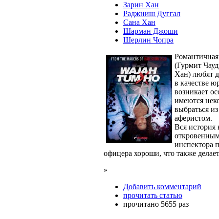
Зарин Хан
Раджниш Дуггал
Сана Хан
Шарман Джоши
Шерлин Чопра
Романтичная
(Гурмит Чауд
Хан) любят д
в качестве ю
возникает ос
имеются нек
выбраться из
аферистом.
Вся история
откровенным
инспектора п
офицера хороши, что также делае
»
Добавить комментарий
прочитать статью
прочитано 5655 раз