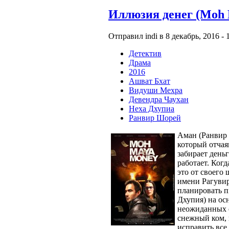
Иллюзия денег (Moh
Отправил indi в 8 декабрь, 2016 - 
Детектив
Драма
2016
Ашват Бхат
Видуши Мехра
Девендра Чаухан
Неха Дхупиа
Ранвир Шорей
Аман (Ранвир 
который отчая
забирает день
работает. Когд
это от своего
имени Рагувир
планировать п
Дхупия) на ос
неожиданных с
снежный ком, 
исправить все,