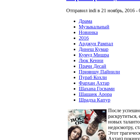
Отправил indi в 21 ноябрь, 2016 - 
Драма
Музыкальный
Новинка
2016
Арджун Рампал
Динеш Кумар
Кумуд Мишра
Люк Кенни
Прачи Десай
Прияншу Пайнили
Пураб Кохли
Фархан Ахтар
Шахана Госвами
Шашанк Арора
Шрадха Капур
После успешн
раскрутиться,
новых талантов
недосмотру, с
Этот трагичес
Ахтар) покину