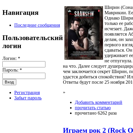
Ширин (Сонар
Навигация
Маврикии. Ее
Однако Ширин 
только ее раб
Последние сообщения
исчезает. Даж
появляется А
Пользовательский
делам, он зах
логин
первого взгля
сдаваться. Он
удерживает ее
Логин:
*
не отпугнула.
на что. Далее следует душеразди
Пароль:
*
чем заключается секрет Ширин, п
удастся добиться спокойствия? Ил
Ответы будут после 25 ноября 201
»
Регистрация
Забыт пароль
Добавить комментарий
прочитать статью
прочитано 6262 раза
Играем рок 2 (Rock O