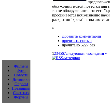
предположен
обсуждения новой повестки дня в 
также обнаруживают, что есть "кро
просачивается вся жизненно важн
раскрытия "крота" назначаются а
»
Добавить комментарий
прочитать статью
прочитано 5227 раз
1
2
3
4
5
6
7
следующая ›
последняя »
Фильмы
Фото
Новости
Дневники
Опросы
Праздники
Связаться
Форумы