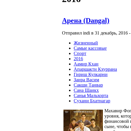
Арена (Dangal)
Отправил indi в 31 декабрь, 2016 -
Жизненный
Самые кассовые
Спорт
2016
Аамир Кхан
Апаршакти Кхуррана
Гириш Кулкарни
Заира Васим
Сакши Танвар
Сана Шаикх
Санья Мальхорта
Сухани Бхатнагар
Махавир Фог
уровня, кото
финансовой 
сыне, чтобы 