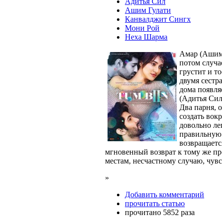
Адитья Сил
Ашим Гулати
Канвалджит Сингх
Мони Рой
Неха Шарма
Амар (Ашим 
потом случа
грустит и т
двумя сестр
дома появля
(Адитья Сил)
Два парня, 
создать вок
довольно ле
правильную 
возвращается
мгновенный возврат к тому же п
местам, несчастному случаю, чув
»
Добавить комментарий
прочитать статью
прочитано 5852 раза