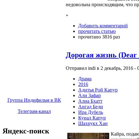
недовольна происходящим, что при
»
Добавить комментарий
прочитать статью
прочитано 3816 раз
Дорогая жизнь (Dear 
Отправил indi в 2 декабрь, 2016 - 
Драма
2016
Адитья Рой Капур
Али Зафар
Группа Индифильм в ВК
Алиа Бхатт
Ангад Беди
Телеграм-канал
Ира Дубель
Кунал Капур
Шахрукх Хан
Яндекс-поиск
Кайра, пода