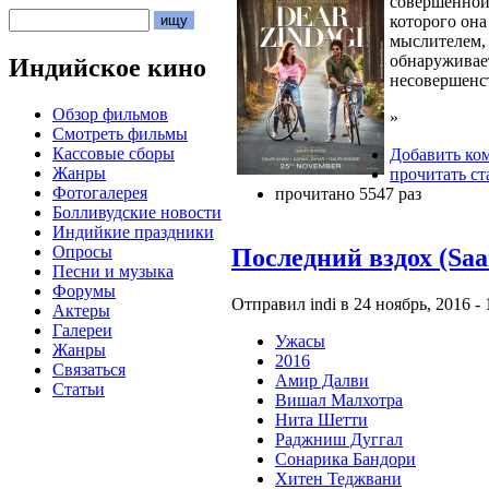
совершенной
которого она
мыслителем, 
обнаруживает
Индийское кино
несовершенс
Обзор фильмов
»
Смотреть фильмы
Кассовые сборы
Добавить ко
Жанры
прочитать ст
Фотогалерея
прочитано 5547 раз
Болливудские новости
Индийкие праздники
Опросы
Последний вздох (Saa
Песни и музыка
Форумы
Отправил indi в 24 ноябрь, 2016 - 
Актеры
Галереи
Ужасы
Жанры
2016
Связаться
Амир Далви
Статьи
Вишал Малхотра
Нита Шетти
Раджниш Дуггал
Сонарика Бандори
Хитен Теджвани